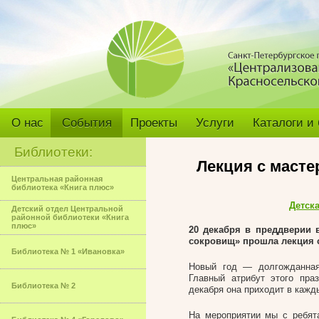
О нас
События
Проекты
Услуги
Каталоги и
Библиотеки:
Лекция с масте
Центральная районная
библиотека «Книга плюс»
Детск
Детский отдел Центральной
районной библиотеки «Книга
плюс»
20 декабря в преддверии 
сокровищ» прошла лекция с
Библиотека № 1 «Ивановка»
Новый год — долгожданная
Главный атрибут этого пра
Библиотека № 2
декабря она приходит в кажд
На мероприятии мы с ребят