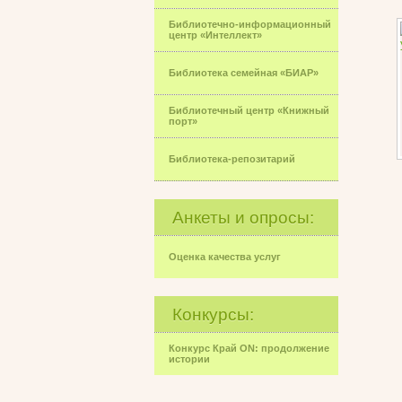
Библиотечно-информационный
центр «Интеллект»
Библиотека семейная «БИАР»
Библиотечный центр «Книжный
порт»
Библиотека-репозитарий
Анкеты и опросы:
Оценка качества услуг
Конкурсы:
Конкурс Край ON: продолжение
истории