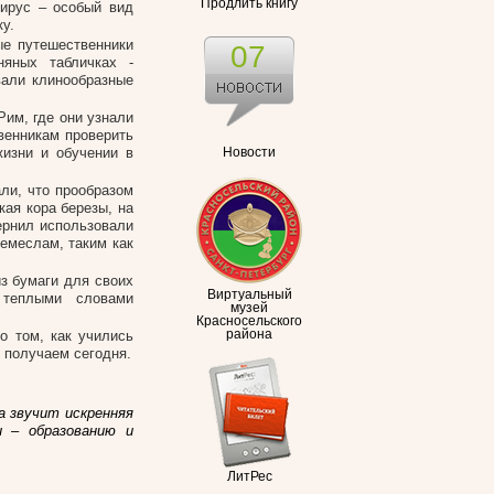
Продлить книгу
пирус – особый вид
ку.
ые путешественники
07
яных табличках -
али клинообразные
им, где они узнали
венникам проверить
жизни и обучении в
Новости
ли, что прообразом
кая кора березы, на
ернил использовали
ремеслам, таким как
з бумаги для своих
Виртуальный
теплыми словами
музей
Красносельского
о том, как учились
района
ы получаем сегодня.
а звучит искренняя
и – образованию и
ЛитРес