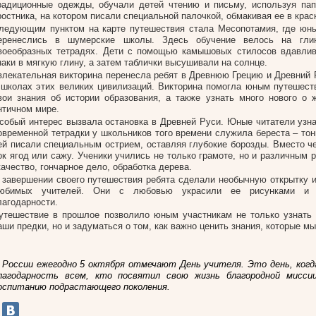
радиционные одежды, обучали детей чтению и письму, используя па
ростника, на котором писали специальной палочкой, обмакивая ее в крас
ледующим пунктом на карте путешествия стала Месопотамия, где юн
еренеслись в шумерские школы. Здесь обучение велось на глин
воеобразных тетрадях. Дети с помощью камышовых стилосов вдавлив
наки в мягкую глину, а затем таблички высушивали на солнце.
влекательная викторина перенесла ребят в Древнюю Грецию и Древний Р
 школах этих великих цивилизаций. Викторина помогла юным путешест
вои знания об истории образования, а также узнать много нового о 
нтичном мире.
собый интерес вызвала остановка в Древней Руси. Юные читатели узна
овременной тетрадки у школьников того времени служила береста – тон
ей писали специальным острием, оставляя глубокие борозды. Вместо ч
ок ягод или сажу. Ученики учились не только грамоте, но и различным 
качество, гончарное дело, обработка дерева.
 завершении своего путешествия ребята сделали необычную открытку и
юбимых учителей. Они с любовью украсили ее рисунками и 
лагодарности.
утешествие в прошлое позволило юным участникам не только узнать 
аши предки, но и задуматься о том, как важно ценить знания, которые м
 России ежегодно 5 октября отмечают День учителя. Это день, когд
лагодарность всем, кто посвятил свою жизнь благородной мисси
оспитанию подрастающего поколения.