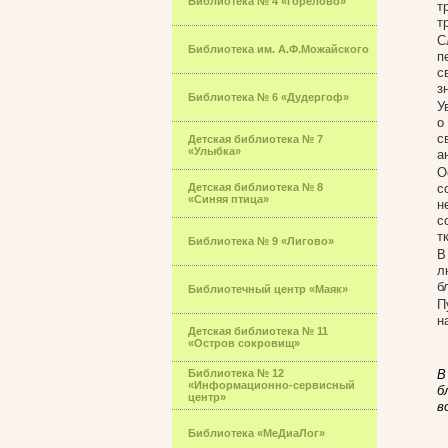
Библиотека № 4 «Горелово»
т
т
С
Библиотека им. А.Ф.Можайского
п
с
з
Библиотека № 6 «Дудергоф»
У
о
с
Детская библиотека № 7
«Улыбка»
а
О
Детская библиотека № 8
с
«Синяя птица»
н
с
т
Библиотека № 9 «Лигово»
В
л
б
Библиотечный центр «Маяк»
П
н
Детская библиотека № 11
«Остров сокровищ»
Библиотека № 12
В
«Информационно-сервисный
б
центр»
в
Библиотека «МеДиаЛог»