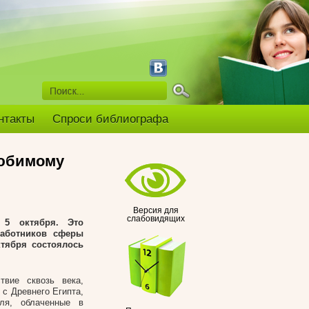
нтакты
Спроси библиографа
любимому
Версия для
слабовидящих
 5 октября. Это
работников сферы
тября состоялось
твие сквозь века,
с Древнего Египта,
еля, облаченные в