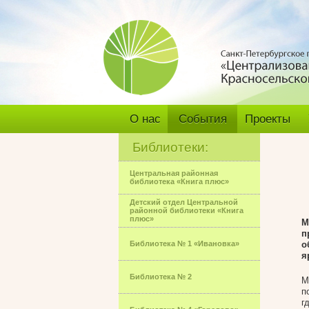
О нас
События
Проекты
Библиотеки:
Центральная районная
библиотека «Книга плюс»
Детский отдел Центральной
районной библиотеки «Книга
плюс»
М
п
Библиотека № 1 «Ивановка»
о
я
Библиотека № 2
М
п
г