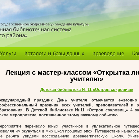
Услуги
Каталоги и базы данных
Краеведение
Ко
Лекция с мастер-классом «Открытка 
учителю»
Детская библиотека № 11 «Остров сокровищ»
еждународный праздник День учителя отмечается ежегодно
рофессиональный праздник всех учителей, преподавателей и 
бразования. В Детской библиотеке №11 «Остров сокровищ» 4 ок
ркое мероприятие, посвященное этому важному событию.
ероприятие перенесло юных участников в увлекательное путешес
озволяя им окунуться в мир школ прошлых эпох. Путешествие началось 
де ребята увидели воссозданную древнеегипетскую школу. Учит