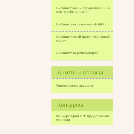
Библиотечно-информационный
центр «Интеллект»
Библиотека семейная «БИАР»
Библиотечный центр «Книжный
порт»
Библиотека-репозитарий
Анкеты и опросы:
Оценка качества услуг
Конкурсы:
Конкурс Край ON: продолжение
истории