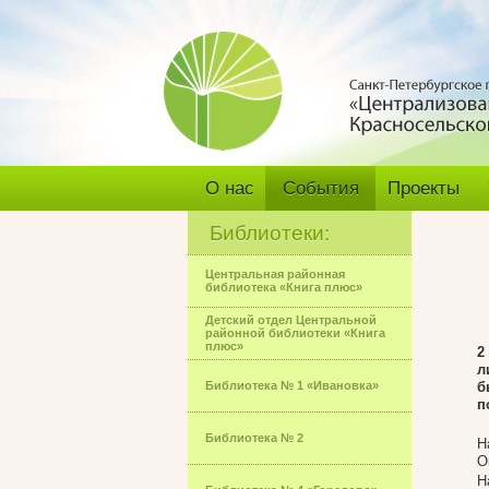
О нас
События
Проекты
Библиотеки:
Центральная районная
библиотека «Книга плюс»
Детский отдел Центральной
районной библиотеки «Книга
плюс»
2
л
Библиотека № 1 «Ивановка»
б
п
Библиотека № 2
Н
О
Н