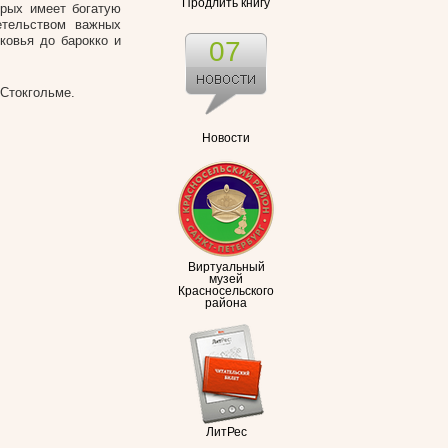
Продлить книгу
орых имеет богатую
етельством важных
ковья до барокко и
07
 Стокгольме.
Новости
Виртуальный
музей
Красносельского
района
ЛитРес