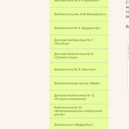
Библиотека № 4 «Горелово»
С
и
с
Библиотека им. А.Ф.Можайского
р
В
Библиотека № 6 «Дудергоф»
Детская библиотека № 7
«Улыбка»
Детская библиотека № 8
«Синяя птица»
Библиотека № 9 «Лигово»
Библиотечный центр «Маяк»
Детская библиотека № 11
«Остров сокровищ»
Библиотека № 12
«Информационно-сервисный
центр»
Библиотека «МеДиаЛог»