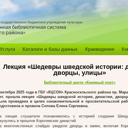
Услуги
Каталоги и базы данных
Краеведение
Ко
Лекция «Шедевры шведской истории: д
дворцы, улицы»
Библиотечный центр «Книжный порт»
 октября 2025 года в ГБУ «КЦСОН» Красносельского района пр. Мар
ит. прошла лекция «Шедевры шведской истории, династии, дворц
ыла проведена в целях ознакомительной и просветительской ра
одготовила и провела Сопова Елена Сергеевна.
а лекции слушатели познакомились с историей создания Шведск
кунулись в прошлое Королевских династий.
а многочисленных слайдах увидели дворцы и замки, включая Кор