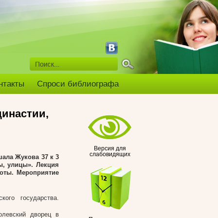
нтакты
Спроси библиографа
инастии,
Версия для
слабовидящих
шала Жукова 37 к 3
ы, улицы». Лекция
боты. Мероприятие
ого государства.
олевский дворец в