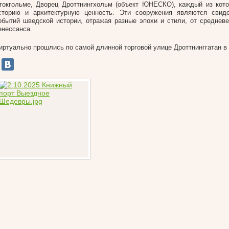
токгольме, Дворец Дроттнингхольм (объект ЮНЕСКО), каждый из кот
сторию и архитектурную ценность. Эти сооружения являются свид
обытий шведской истории, отражая разные эпохи и стили, от средневе
енессанса.
иртуально прошлись по самой длинной торговой улице Дроттнинггатан в