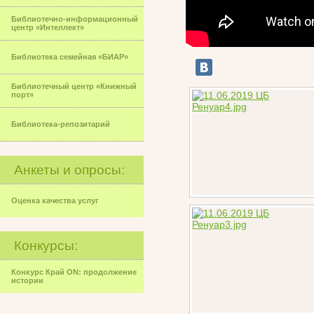
Библиотечно-информационный
центр «Интеллект»
Библиотека семейная «БИАР»
Библиотечный центр «Книжный
порт»
Библиотека-репозитарий
Анкеты и опросы:
Оценка качества услуг
Конкурсы:
Конкурс Край ON: продолжение
истории