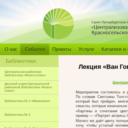
О нас
События
Проекты
Услуги
Каталоги и
Библиотеки:
Лекция «Ван Гог
Центральная районная
библиотека «Книга плюс»
Централ
Детский отдел Центральной
районной библиотеки «Книга
плюс»
Мероприятие состоялось в 
По словам Светланы Толсто
Библиотека № 1 «Ивановка»
который был пройден, мног
смыслы, которые изначально 
«Картины и сочетания цве
Библиотека № 2
пример — «Портрет актрисы 
Матисс же даёт цвету полную
хочу, чтобы усталый челове