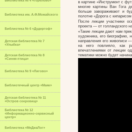
Библиотека № 4 «Горелово»
в картине «Инструмент с фут
многие картины Ван Гога д
больше завораживают и буд
Библиотека им. А.Ф.Можайского
полотне «Дорога с кипарисом
После лекции участники ос
проекта — от голландского на
Библиотека № 6 «Дудергоф»
«Такие лекции дают нам прек
художника, его биографию, н
направления его живописи — 
Детская библиотека № 7
«Улыбка»
на него повлияло, как р
впечатлениями от лекции о
тематики можно будет начина
Детская библиотека № 8
«Синяя птица»
Библиотека № 9 «Лигово»
Библиотечный центр «Маяк»
Детская библиотека № 11
«Остров сокровищ»
Библиотека № 12
«Информационно-сервисный
центр»
Библиотека «МеДиаЛог»