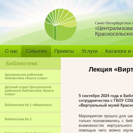
О нас
События
Проекты
Услуги
Каталоги и
Библиотеки:
Лекция «Вир
Центральная районная
библиотека «Книга плюс»
Детский отдел Центральной
районной библиотеки «Книга
плюс»
5 сентября 2024 года в Биб
сотрудничества с ГБОУ СО
Библиотека № 1 «Ивановка»
«Виртуальный музей Красно
Мероприятие прошло для шко
Библиотека № 2
только познакомились с биб
возможностях виртуального
помощью него можно изучи