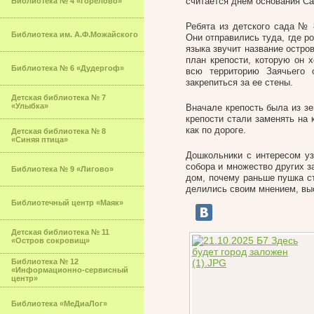
считается днем основания Са
Библиотека № 4 «Горелово»
Ребята из детского сада № 
Библиотека им. А.Ф.Можайского
Они отправились туда, где ро
языка звучит название остров
план крепости, которую он 
Библиотека № 6 «Дудергоф»
всю территорию Заячьего 
закрепиться за ее стены.
Детская библиотека № 7
«Улыбка»
Вначале крепость была из зе
крепости стали заменять на 
как по дороге.
Детская библиотека № 8
«Синяя птица»
Дошкольники с интересом уз
собора и множество других з
Библиотека № 9 «Лигово»
дом, почему раньше пушка ст
делились своим мнением, вы
Библиотечный центр «Маяк»
Детская библиотека № 11
«Остров сокровищ»
Библиотека № 12
«Информационно-сервисный
центр»
Библиотека «МеДиаЛог»