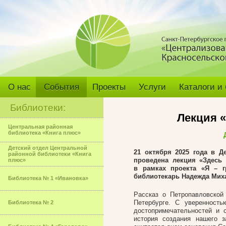
О нас
События
Проекты
Услуги
Каталоги и
Библиотеки:
Лекция «
Центральная районная
библиотека «Книга плюс»
Детский отдел Центральной
21 октября 2025 года в Д
районной библиотеки «Книга
проведена лекция «Здесь
плюс»
в рамках проекта «Я – г
библиотекарь Надежда Мих
Библиотека № 1 «Ивановка»
Рассказ о Петропавловской
Петербурге. С уверенность
Библиотека № 2
достопримечательностей и 
история создания нашего з