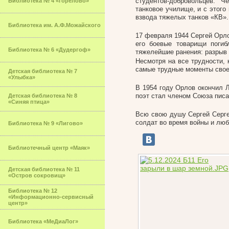
студентов-добровольцев. 
Библиотека № 4 «Горелово»
танковое училище, и с этого
взвода тяжелых танков «КВ».
Библиотека им. А.Ф.Можайского
17 февраля 1944 Сергей Орло
его боевые товарищи погиб
Библиотека № 6 «Дудергоф»
тяжелейшие ранения: разрыв 
Несмотря на все трудности,
самые трудные моменты свое
Детская библиотека № 7
«Улыбка»
В 1954 году Орлов окончил Л
поэт стал членом Союза пис
Детская библиотека № 8
«Синяя птица»
Всю свою душу Сергей Серге
солдат во время войны и люб
Библиотека № 9 «Лигово»
Библиотечный центр «Маяк»
Детская библиотека № 11
«Остров сокровищ»
Библиотека № 12
«Информационно-сервисный
центр»
Библиотека «МеДиаЛог»