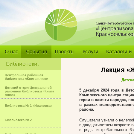
О нас
События
Проекты
Услуги
Каталоги и
Библиотеки:
Лекция «Ж
Центральная районная
библиотека «Книга плюс»
Детск
Детский отдел Центральной
5 декабря 2024 года в Де
районной библиотеки «Книга
Комплексного центра соци
плюс»
герои в памяти народа»,
по
в рамках межведомственн
Библиотека № 1 «Ивановка»
района.
Слушатели узнали о нелегко
Библиотека № 2
в двадцатилетнем возрасте в
в ряды истребительного ба