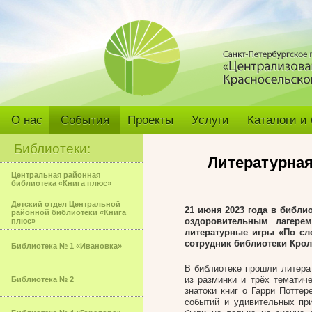
О нас
События
Проекты
Услуги
Каталоги и
Библиотеки:
Литературная
Центральная районная
библиотека «Книга плюс»
Детский отдел Центральной
21 июня 2023
года в библи
районной библиотеки «Книга
оздоровительным лагер
плюс»
литературные игры «По сл
сотрудник библиотеки Кро
Библиотека № 1 «Ивановка»
В библиотеке прошли литера
из разминки и трёх тематич
Библиотека № 2
знатоки книг о Гарри Потте
событий и удивительных пр