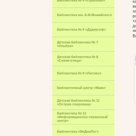
Библиотека № 4 «Горелово»
к
в
з
Библиотека им. А.Ф.Можайского
р
т
д
Библиотека № 6 «Дудергоф»
н
В
Детская библиотека № 7
«Улыбка»
Детская библиотека № 8
«Синяя птица»
Библиотека № 9 «Лигово»
Библиотечный центр «Маяк»
Детская библиотека № 11
«Остров сокровищ»
Библиотека № 12
«Информационно-сервисный
центр»
Библиотека «МеДиаЛог»