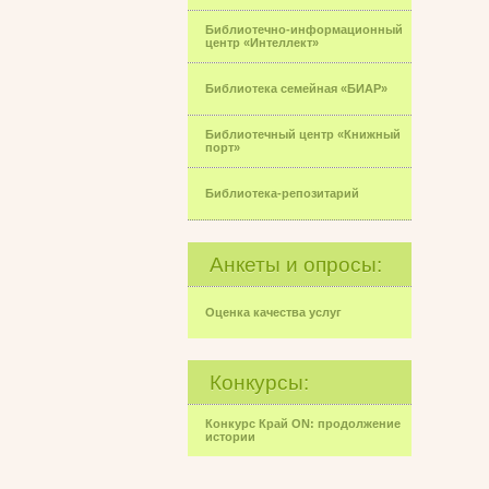
Библиотечно-информационный
центр «Интеллект»
Библиотека семейная «БИАР»
Библиотечный центр «Книжный
порт»
Библиотека-репозитарий
Анкеты и опросы:
Оценка качества услуг
Конкурсы:
Конкурс Край ON: продолжение
истории