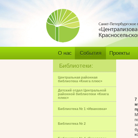
О нас
События
Проекты
Библиотеки:
Центральная районная
библиотека «Книга плюс»
Детский отдел Центральной
районной библиотеки «Книга
плюс»
7
м
Библиотека № 1 «Ивановка»
п
М
п
Библиотека № 2
з
б
к