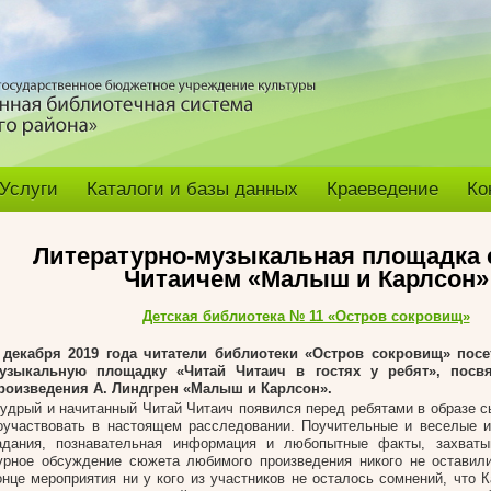
Услуги
Каталоги и базы данных
Краеведение
Ко
Литературно-музыкальная площадка 
Читаичем «Малыш и Карлсон»
Детская библиотека № 11 «Остров сокровищ»
 декабря 2019 года читатели библиотеки «Остров сокровищ» посе
узыкальную площадку «Читай Читаич в гостях у ребят», посв
роизведения А. Линдгрен «Малыш и Карлсон».
удрый и начитанный Читай Читаич появился перед ребятами в образе 
оучаствовать в настоящем расследовании. Поучительные и веселые и
адания, познавательная информация и любопытные факты, захват
урное обсуждение сюжета любимого произведения никого не оставил
онце мероприятия ни у кого из участников не осталось сомнений, что 