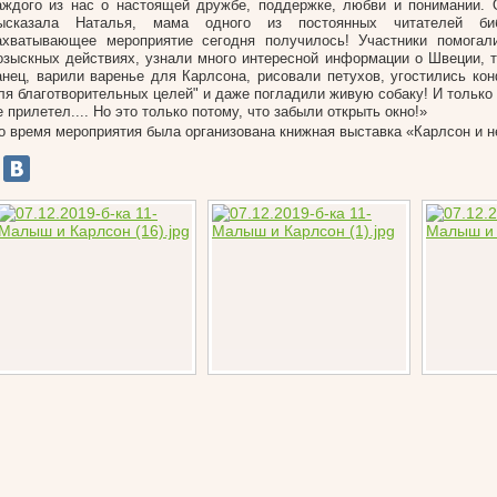
аждого из нас о настоящей дружбе, поддержке, любви и понимании.
ысказала Наталья, мама одного из постоянных читателей би
ахватывающее мероприятие сегодня получилось! Участники помогал
озыскных действиях, узнали много интересной информации о Швеции, 
анец, варили варенье для Карлсона, рисовали петухов, угостились кон
ля благотворительных целей" и даже погладили живую собаку! И только
е прилетел.... Но это только потому, что забыли открыть окно!»
о время мероприятия была организована книжная выставка «Карлсон и 