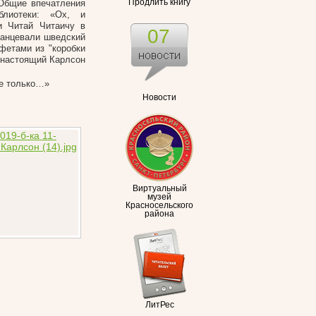
 Общие впечатления
Продлить книгу
блиотеки: «Ох, и
и Читай Читаичу в
07
танцевали шведский
фетами из "коробки
 настоящий Карлсон
не только…»
Новости
Виртуальный
музей
Красносельского
района
ЛитРес