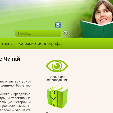
нтакты
Спроси библиографа
с Читай
Версия для
слабовидящих
тили литературно-
ященную 65-летию
сыщика и предложил
гры, интерактивные
ывающие истории и
и равнодушными. В
Карлсон – это мечта