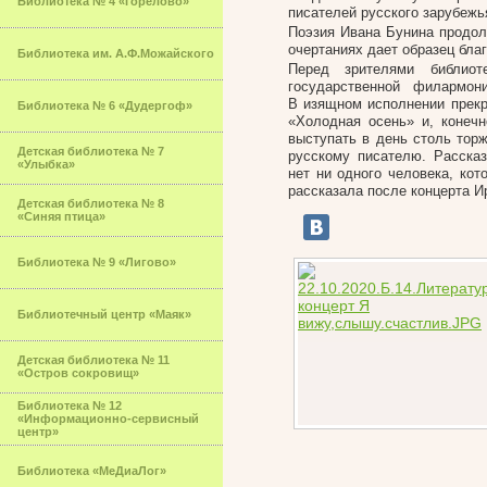
Библиотека № 4 «Горелово»
писателей русского зарубежь
Поэзия Ивана Бунина продол
очертаниях дает образец бла
Библиотека им. А.Ф.Можайского
Перед зрителями библиоте
государственной филармо
В изящном исполнении прекр
Библиотека № 6 «Дудергоф»
«Холодная осень» и, конечн
выступать в день столь тор
Детская библиотека № 7
русскому писателю. Рассказ
«Улыбка»
нет ни одного человека, кот
рассказала после концерта И
Детская библиотека № 8
«Синяя птица»
Библиотека № 9 «Лигово»
Библиотечный центр «Маяк»
Детская библиотека № 11
«Остров сокровищ»
Библиотека № 12
«Информационно-сервисный
центр»
Библиотека «МеДиаЛог»