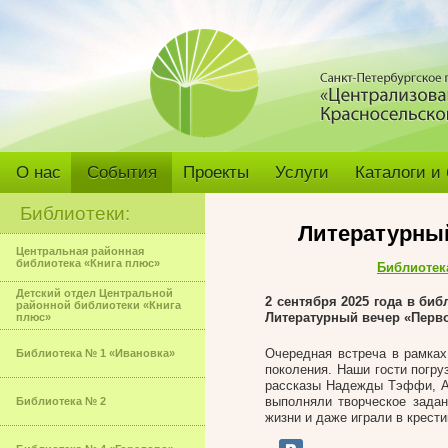
О нас
События
Проекты
Услуги
Каталоги и
Библиотеки:
Литературны
Центральная районная
библиотека «Книга плюс»
Библиотек
Детский отдел Центральной
2 сентября 2025 года в б
районной библиотеки «Книга
Литературный вечер «Перво
плюс»
Очередная встреча в рамках
Библиотека № 1 «Ивановка»
поколения. Наши гости погру
рассказы Надежды Тэффи, Ал
выполняли творческое задан
Библиотека № 2
жизни и даже играли в крест