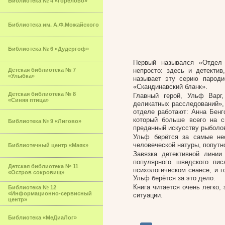
Библиотека № 4 «Горелово»
Библиотека им. А.Ф.Можайского
Библиотека № 6 «Дудергоф»
Первый назывался «Отдел 
Детская библиотека № 7
непросто: здесь и детекти
«Улыбка»
называет эту серию пароди
«Скандинавский бланк».
Детская библиотека № 8
Главный герой, Ульф Варг
«Синяя птица»
деликатных расследований»,
отделе работают: Анна Бенг
который больше всего на с
Библиотека № 9 «Лигово»
преданный искусству рыболо
Ульф берётся за самые не
человеческой натуры, попутн
Библиотечный центр «Маяк»
Завязка детективной линии
популярного шведского пи
Детская библиотека № 11
психологическом сеансе, и г
«Остров сокровищ»
Ульф берётся за это дело.
Книга читается очень легко,
Библиотека № 12
«Информационно-сервисный
ситуации.
центр»
Библиотека «МеДиаЛог»