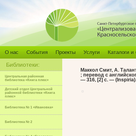
О нас
События
Проекты
Услуги
Каталоги и
Библиотеки:
Маккол Смит, А. Тала
; перевод с английского
Центральная районная
— 316, [2] с. — (Inspiria
библиотека «Книга плюс»
Детский отдел Центральной
районной библиотеки «Книга
плюс»
Библиотека № 1 «Ивановка»
Библиотека № 2