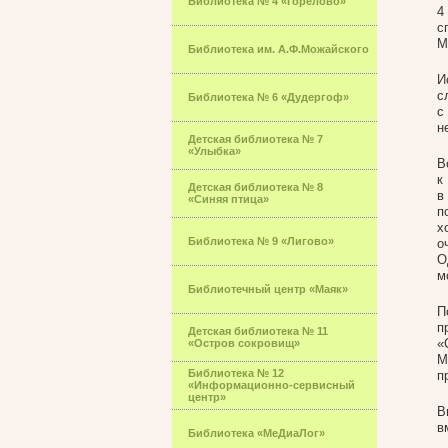
Библиотека № 4 «Горелово»
4
с
М
Библиотека им. А.Ф.Можайского
И
с
Библиотека № 6 «Дудергоф»
с
н
Детская библиотека № 7
«Улыбка»
В
к
Детская библиотека № 8
в
«Синяя птица»
п
х
Библиотека № 9 «Лигово»
о
О
м
Библиотечный центр «Маяк»
П
п
Детская библиотека № 11
«
«Остров сокровищ»
М
Библиотека № 12
п
«Информационно-сервисный
центр»
В
в
Библиотека «МеДиаЛог»