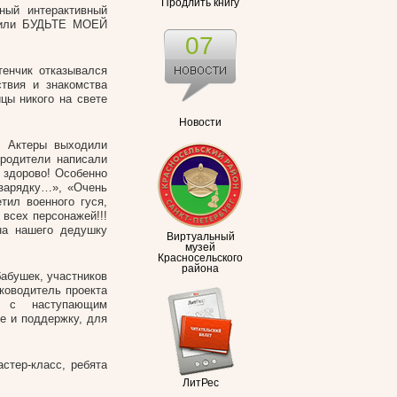
Продлить книгу
ный интерактивный
 или БУДЬТЕ МОЕЙ
07
тенчик отказывался
твия и знакомства
цы никого на свете
Новости
… Актеры выходили
 родители написали
 здорово! Особенно
 зарядку…», «Очень
тил военного гуся,
всех персонажей!!!
на нашего дедушку
Виртуальный
музей
Красносельского
района
абушек, участников
уководитель проекта
а с наступающим
е и поддержку, для
стер-класс, ребята
ЛитРес