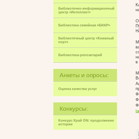
К
Библиотечно-информационный
н
центр «Интеллект»
О
Библиотека семейная «БИАР»
П
Н
Библиотечный центр «Книжный
М
порт»
в
с
Библиотека-репозитарий
н
в
М
Анкеты и опросы:
В
А
п
Оценка качества услуг
Ф
Ф
Ф
Конкурсы:
t
Конкурс Край ON: продолжение
истории