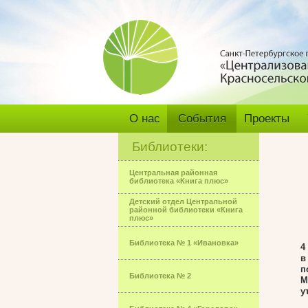
О нас
События
Проекты
Библиотеки:
Центральная районная
библиотека «Книга плюс»
Детский отдел Центральной
районной библиотеки «Книга
плюс»
Библиотека № 1 «Ивановка»
4
в
п
Библиотека № 2
М
у