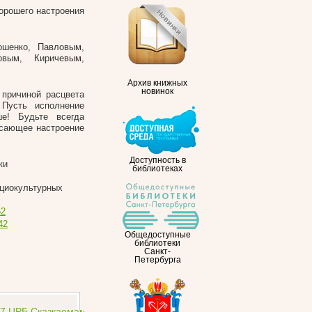
хорошего настроения
ошенко, Павловым,
вым, Киричевым,
Архив книжных
новинок
причиной расцвета
Пусть исполнение
ше! Будьте всегда
ясающее настроение
Доступность в
ки
библиотеках
оциокультурных
52
42
Общедоступные
библиотеки
Санкт-
Петербурга