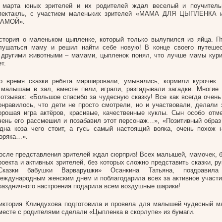
 марта юных зрителей и их родителей ждал веселый и поучитель
пектакль, с участием маленьких зрителей «МАМА ДЛЯ ЦЫПЛЕНКА
АМОЙ».
стория о маленьком цыпленке, который только вылупился из яйца. П
лушаться маму и решил найти себе новую! В конце своего путешес
 другими животными – мамами, цыпленок понял, что лучше мамы кури
ет.
о время сказки ребята маршировали, умывались, кормили курочек
 малышам в зал, вместе пели, играли, разгадывали загадки. Многие
 отзывах: «Большое спасибо за чудесную сказку! Все как всегда очень
онравилось, что дети не просто смотрели, но и участвовали, делали
орошая игра актёров, красивые, качественные куклы. Сын особо отме
чень его рассмешил и позабавил этот персонаж…», «Позитивный образ 
дна коза чего стоит, а гусь самый настоящий вояка, очень похож 
оряка…».
осле представления зрителей ждал сюрприз! Всех малышей, мамочек, б
роекта и активных зрителей, без которых сложно представить сказки, р
Сказки бабушки Варварушки» Осанкина Татьяна, поздравил
еждународным женским днем и поблагодарила всех за активное участи
раздничного настроения подарила всем воздушные шарики!
иктория Клиндухова подготовила и провела для малышей чудесный ма
месте с родителями сделали «Цыпленка в скорлупе» из бумаги.