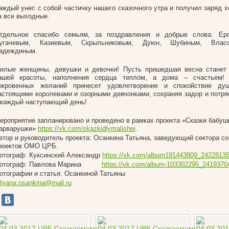
аждый унес с собой частичку нашего сказочного утра и получил заряд 
а все выходные.
тдельное спасибо семьям, за поздравления и добрые слова: Ер
угачевым, Казиевым, Скрыльниковым, Дуюн, Шубиным, Власо
адеждиным.
илые женщины, девушки и девочки! Пусть пришедшая весна станет 
ашей красоты, наполнения сердца теплом, а дома – счастьем! 
окровенных желаний принесет удовлетворение и спокойствие ду
астоящими королевами и озорными девчонками, сохраняя задор и потр
 каждый наступающий день!
ероприятие запланировано и проведено в рамках проекта «Сказки бабуш
арварушки»
https://vk.com/skazkidlymalishei
.
втор и руководитель проекта: Осанкина Татьяна, заведующий сектора с
роектов ОМО ЦРБ.
отограф: Куксинский Александр
https://vk.com/album191443809_2422813
отограф: Павлова Марина
https://vk.com/album-103302295_2419370
отографии и статья: Осанкиной Татьяны
atyana.osankina@mail.ru