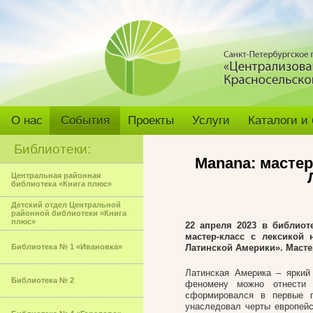
О нас
События
Проекты
Услуги
Каталоги и
Библиотеки:
Manana: мастер
Центральная районная
библиотека «Книга плюс»
Детский отдел Центральной
районной библиотеки «Книга
плюс»
22 апреля 2023 в библиот
мастер-класс с лексикой
Библиотека № 1 «Ивановка»
Латинской Америки
». Маст
Латинская Америка – яркий
Библиотека № 2
феномену можно отнести 
сформировался в первые г
унаследовал черты европейс