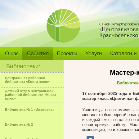
О нас
События
Проекты
Услуги
Каталоги и
Библиотеки:
Мастер-
Центральная районная
библиотека «Книга плюс»
Библиотек
Детский отдел Центральной
17 сентября 2025 года в 
районной библиотеки «Книга
мастер-класс «Цветочная ф
плюс»
Участницы познакомились 
Библиотека № 1 «Ивановка»
многих это был первый опыт 
и каждый смог не только пов
неповторимую работу. Мас
Библиотека № 2
композицию, но и хорошее на