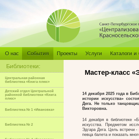
О нас
События
Проекты
Услуги
Каталоги и
Библиотеки:
Мастер-класс «
Центральная районная
библиотека «Книга плюс»
Детский отдел Центральной
14 декабря 2025 года в Би
районной библиотеки «Книга
истории искусства» состо
плюс»
Дега. Не только танцовщи
Викторовна.
Библиотека № 1 «Ивановка»
14 декабря в библиотеке «
искусства. Предметом иссл
Библиотека № 2
Эдгара Дега. Цель встречи -
певца балета и показать мног