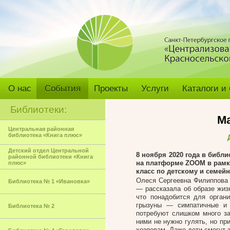
О нас
События
Проекты
Услуги
Каталоги и
Библиотеки:
Ма
Центральная районная
библиотека «Книга плюс»
Детский отдел Центральной
8 ноября 2020 года в библи
районной библиотеки «Книга
на платформе ZOOM в рамк
плюс»
класс по детскому и семейн
Олеся Сергеевна Филиппова 
Библиотека № 1 «Ивановка»
— рассказала об образе жизн
что понадобится для орган
грызуны — симпатичные и 
Библиотека № 2
потребуют слишком много за
ними не нужно гулять, но п
хозяевам. Даже дети смогут 