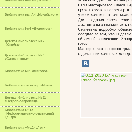
Библиотека № 4 «Горелово»
Свой мастер-класс Олеся Се
прячет хомяк в полости рта.
у всех хомяков, в том числе 
Библиотека им. А.Ф.Можайского
Для создания своего собств
а затем раскрашивали их с 
Библиотека № 6 «Дудергоф»
Сергеевна подробно объясн
следила за тем, чтобы детям
объемной аппликации. Зав
Детская библиотека № 7
готов!
«Улыбка»
Мастер-класс сопровождала
о домашних хомячках для де
Детская библиотека № 8
«Синяя птица»
Библиотека № 9 «Лигово»
Библиотечный центр «Маяк»
Детская библиотека № 11
«Остров сокровищ»
Библиотека № 12
«Информационно-сервисный
центр»
Библиотека «МеДиаЛог»