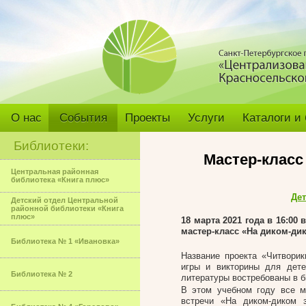
О нас
События
Проекты
Услуги
Каталоги и
Библиотеки:
Мастер-класс
Центральная районная
библиотека «Книга плюс»
Дет
Детский отдел Центральной
районной библиотеки «Книга
плюс»
18 марта 2021 года в 16:00 
мастер-класс «На диком-ди
Библиотека № 1 «Ивановка»
Название проекта «Читворик
игры и викторины для дете
Библиотека № 2
литературы востребованы в б
В этом учебном году все м
встречи «На диком-диком 