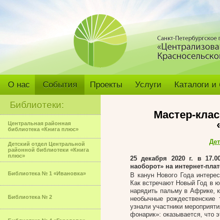
О нас
События
Проекты
Услуги
Каталоги и
Библиотеки:
Мастер-клас
Центральная районная
библиотека «Книга плюс»
Дет
Детский отдел Центральной
районной библиотеки «Книга
плюс»
25 декабря 2020 г. в 17
наоборот» на интернет-пла
Библиотека № 1 «Ивановка»
В канун Нового Года интерес
Как встречают Новый Год в ю
нарядить пальму в Африке, к
Библиотека № 2
необычные рождественские 
узнали участники мероприят
фонарик»: оказывается, что э