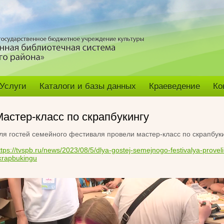
Услуги
Каталоги и базы данных
Краеведение
Ко
Мастер-класс по скрапбукингу
ля гостей семейного фестиваля провели мастер-класс по скрапбук
ttps://tvspb.ru/news/2023/08/5/dlya-gostej-semejnogo-festivalya-provel
krapbukingu