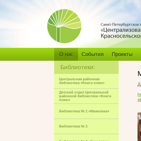
О нас
События
Проекты
Библиотеки:
Центральная районная
библиотека «Книга плюс»
Д
Детский отдел Центральной
h
районной библиотеки «Книга
s
плюс»
Библиотека № 1 «Ивановка»
Библиотека № 2