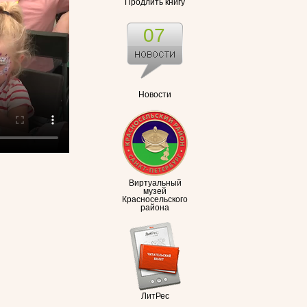
Продлить книгу
07
Новости
Виртуальный
музей
Красносельского
района
ЛитРес