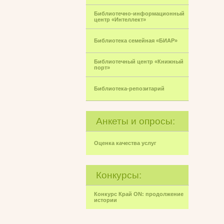
Библиотечно-информационный
центр «Интеллект»
Библиотека семейная «БИАР»
Библиотечный центр «Книжный
порт»
Библиотека-репозитарий
Анкеты и опросы:
Оценка качества услуг
Конкурсы:
Конкурс Край ON: продолжение
истории