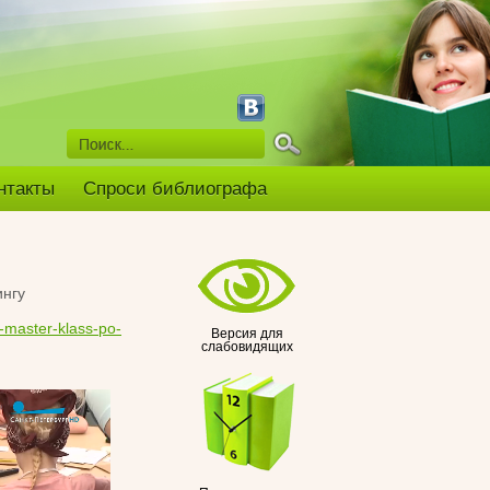
нтакты
Спроси библиографа
ингу
i-master-klass-po-
Версия для
слабовидящих