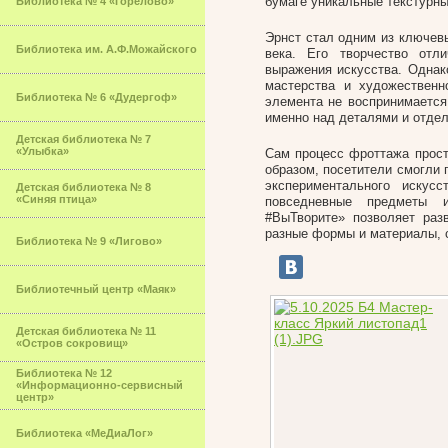
бумаге уникальные текстурны
Библиотека № 4 «Горелово»
Эрнст стал одним из ключев
Библиотека им. А.Ф.Можайского
века. Его творчество от
выражения искусства. Однак
мастерства и художественн
Библиотека № 6 «Дудергоф»
элемента не воспринимается
именно над деталями и отде
Детская библиотека № 7
«Улыбка»
Сам процесс фроттажа прост
образом, посетители смогли 
экспериментального искус
Детская библиотека № 8
«Синяя птица»
повседневные предметы и
#ВыТворите» позволяет раз
разные формы и материалы, 
Библиотека № 9 «Лигово»
Библиотечный центр «Маяк»
Детская библиотека № 11
«Остров сокровищ»
Библиотека № 12
«Информационно-сервисный
центр»
Библиотека «МеДиаЛог»