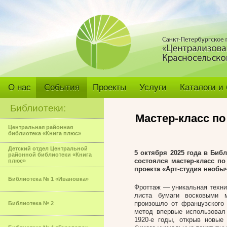
О нас
События
Проекты
Услуги
Каталоги и
Библиотеки:
Мастер-класс по
Центральная районная
библиотека «Книга плюс»
Детский отдел Центральной
5 октября 2025 года в Биб
районной библиотеки «Книга
состоялся мастер-класс п
плюс»
проекта «Арт-студия необы
Библиотека № 1 «Ивановка»
Фроттаж — уникальная техник
листа бумаги восковыми м
произошло от французского г
Библиотека № 2
метод впервые использовал
1920-е годы, открыв новые