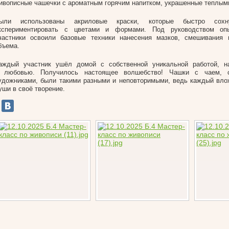
ивописные чашечки с ароматным горячим напитком, украшенные теплыми
ыли использованы акриловые краски, которые быстро сох
кспериментировать с цветами и формами. Под руководством оп
частники освоили базовые техники нанесения мазков, смешивания 
бъема.
аждый участник ушёл домой с собственной уникальной работой, н
 любовью. Получилось настоящее волшебство! Чашки с чаем, 
удожниками, были такими разными и неповторимыми, ведь каждый вло
уши в своё творение.