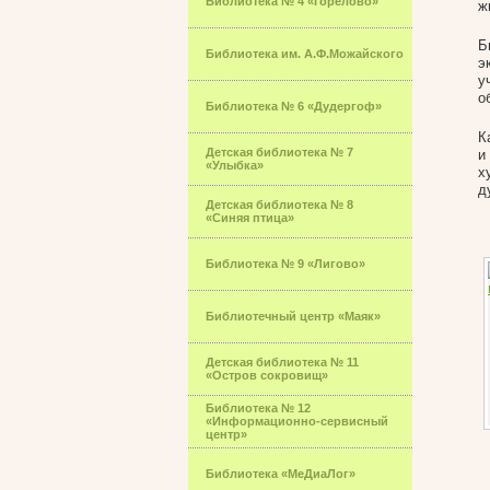
Библиотека № 4 «Горелово»
ж
Б
Библиотека им. А.Ф.Можайского
э
у
о
Библиотека № 6 «Дудергоф»
К
Детская библиотека № 7
и
«Улыбка»
х
д
Детская библиотека № 8
«Синяя птица»
Библиотека № 9 «Лигово»
Библиотечный центр «Маяк»
Детская библиотека № 11
«Остров сокровищ»
Библиотека № 12
«Информационно-сервисный
центр»
Библиотека «МеДиаЛог»