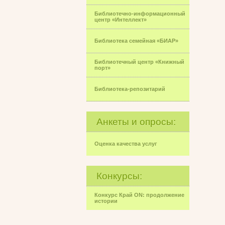
Библиотечно-информационный
центр «Интеллект»
Библиотека семейная «БИАР»
Библиотечный центр «Книжный
порт»
Библиотека-репозитарий
Анкеты и опросы:
Оценка качества услуг
Конкурсы:
Конкурс Край ON: продолжение
истории