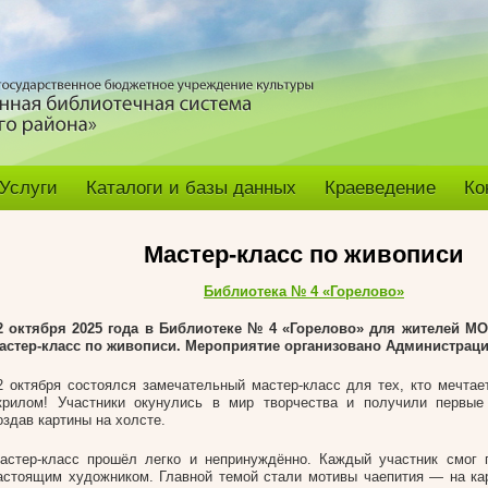
Услуги
Каталоги и базы данных
Краеведение
Ко
Мастер-класс по живописи
Библиотека № 4 «Горелово»
2 октября 2025 года в Библиотеке № 4 «Горелово» для жителей М
астер-класс по живописи. Мероприятие организовано Администрац
2 октября состоялся замечательный мастер-класс для тех, кто мечтае
крилом! Участники окунулись в мир творчества и получили первые 
оздав картины на холсте.
астер-класс прошёл легко и непринуждённо. Каждый участник смог 
астоящим художником. Главной темой стали мотивы чаепития — на ка