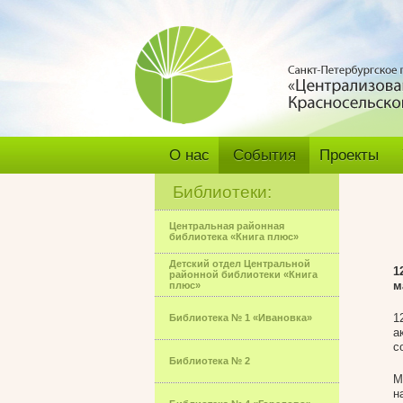
О нас
События
Проекты
Библиотеки:
Центральная районная
библиотека «Книга плюс»
Детский отдел Центральной
1
районной библиотеки «Книга
м
плюс»
1
Библиотека № 1 «Ивановка»
а
с
Библиотека № 2
М
н