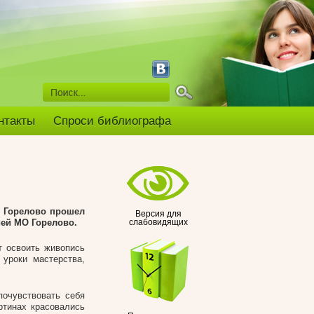
нтакты
Спроси библиографа
О Горелово прошел
Версия для
ией МО Горелово.
слабовидящих
т освоить живопись
уроки мастерства,
почувствовать себя
ртинах красовались