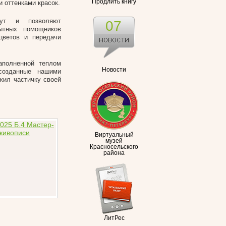
Продлить книгу
 оттенками красок.
нут и позволяют
07
ытных помощников
цветов и передачи
аполненной теплом
Новости
созданные нашими
жил частичку своей
Виртуальный
музей
Красносельского
района
ЛитРес