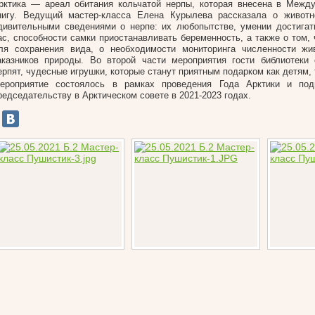
рктика — ареал обитания кольчатой нерпы, которая внесена в Межд
нигу. Ведущий мастер-класса Елена Курылева рассказала о животн
дивительными сведениями о нерпе: их любопытстве, умении достигат
ас, способности самки приостанавливать беременность, а также о том,
ля сохранения вида, о необходимости мониторинга численности жи
аказников природы. Во второй части мероприятия гости библиотеки
ерпят, чудесные игрушки, которые станут приятным подарком как детям, 
ероприятие состоялось в рамках проведения Года Арктики и под
редседательству в Арктическом совете в 2021-2023 годах.