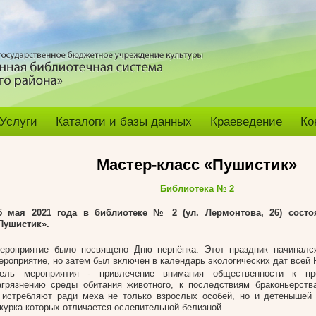
Услуги
Каталоги и базы данных
Краеведение
Ко
Мастер-класс «Пушистик»
Библиотека № 2
5 мая 2021 года в библиотеке № 2 (ул. Лермонтова, 26) состо
Пушистик».
ероприятие было посвящено Дню нерпёнка. Этот праздник начинался
ероприятие, но затем был включен в календарь экологических дат всей 
ель мероприятия - привлечение внимания общественности к п
агрязнению среды обитания животного, к последствиям браконьерства
 истребляют ради меха не только взрослых особей, но и детенышей -
курка которых отличается ослепительной белизной.