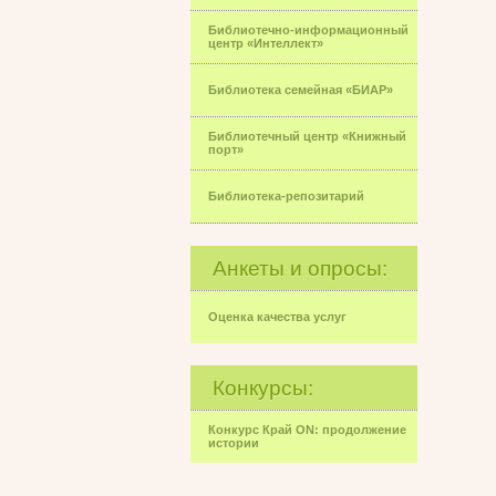
Библиотечно-информационный
центр «Интеллект»
Библиотека семейная «БИАР»
Библиотечный центр «Книжный
порт»
Библиотека-репозитарий
Анкеты и опросы:
Оценка качества услуг
Конкурсы:
Конкурс Край ON: продолжение
истории