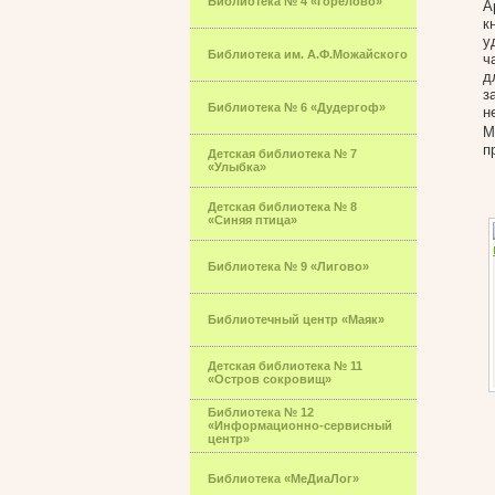
Библиотека № 4 «Горелово»
А
к
у
Библиотека им. А.Ф.Можайского
ч
д
з
Библиотека № 6 «Дудергоф»
н
М
п
Детская библиотека № 7
«Улыбка»
Детская библиотека № 8
«Синяя птица»
Библиотека № 9 «Лигово»
Библиотечный центр «Маяк»
Детская библиотека № 11
«Остров сокровищ»
Библиотека № 12
«Информационно-сервисный
центр»
Библиотека «МеДиаЛог»