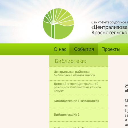
О нас
События
Проекты
Библиотеки:
Центральная районная
библиотека «Книга плюс»
Детский отдел Центральной
2
районной библиотеки «Книга
«
плюс»
М
Библиотека № 1 «Ивановка»
м
Ц
Библиотека № 2
з
и
ш