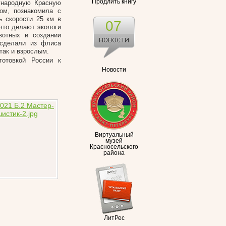
Продлить книгу
ународную Красную
ом, познакомила с
ь скорости 25 км в
07
 что делают экологи
вотных и создании
 сделали из флиса
так и взрослым.
готовкой России к
Новости
Виртуальный
музей
Красносельского
района
ЛитРес