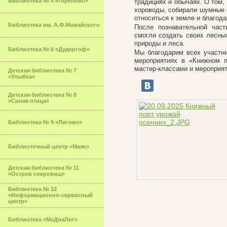
Библиотека № 4 «Горелово»
традициях и обычаях. О том,
хороводы, собирали шумные з
относиться к земле и благода
Библиотека им. А.Ф.Можайского
После познавательной част
смогли создать своих лесны
природы и леса.
Библиотека № 6 «Дудергоф»
Мы благодарим всех участн
мероприятиях в «Книжном 
мастер-классами и мероприят
Детская библиотека № 7
«Улыбка»
Детская библиотека № 8
«Синяя птица»
Библиотека № 9 «Лигово»
Библиотечный центр «Маяк»
Детская библиотека № 11
«Остров сокровищ»
Библиотека № 12
«Информационно-сервисный
центр»
Библиотека «МеДиаЛог»