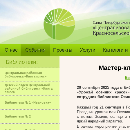
О нас
События
Проекты
Услуги
Каталоги и
Библиотеки:
Мастер-кл
Центральная районная
библиотека «Книга плюс»
Би
Детский отдел Центральной
20 сентября 2025 года в
биб
районной библиотеки «Книга
«Урожай осенних красок
плюс»
сотрудник библиотеки Оси
Библиотека № 1 «Ивановка»
Каждый год 21 сентября в Р
Праздник урожая или Осенин
с летом. Землю, солнце и 
Библиотека № 2
яркий народный характер.
В рамках мероприятия участн