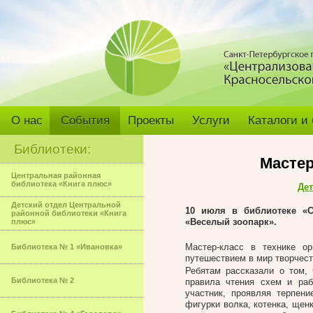
О нас
События
Проекты
Услуги
Каталоги и
Библиотеки:
Мастер
Центральная районная
библиотека «Книга плюс»
Дет
Детский отдел Центральной
10 июля в библиотеке «Си
районной библиотеки «Книга
«Веселый зоопарк».
плюс»
Мастер-класс в технике о
Библиотека № 1 «Ивановка»
путешествием в мир творчест
Ребятам рассказали о том, 
Библиотека № 2
правила чтения схем и ра
участник, проявляя терпени
фигурки волка, котенка, щен