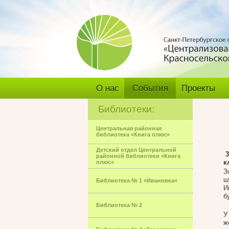
О нас
События
Проекты
Библиотеки:
Центральная районная
библиотека «Книга плюс»
Детский отдел Центральной
3
районной библиотеки «Книга
к
плюс»
З
ш
Библиотека № 1 «Ивановка»
И
б
Библиотека № 2
У
ж