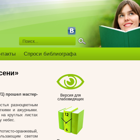
нтакты
Спроси библиографа
сени»
/1) прошел мастер-
Версия для
слабовидящих
истья разноцветным
гкими и ажурными.
 на круглых листах
у небес.
лотисто-оранжевый,
ользающим светом