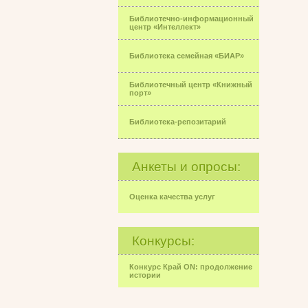
Библиотечно-информационный
центр «Интеллект»
Библиотека семейная «БИАР»
Библиотечный центр «Книжный
порт»
Библиотека-репозитарий
Анкеты и опросы:
Оценка качества услуг
Конкурсы:
Конкурс Край ON: продолжение
истории