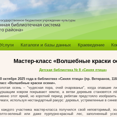
Услуги
Каталоги и базы данных
Краеведение
Ко
Мастер-класс «Волшебные краски о
Детская библиотека № 8 «Синяя птица»
0 октября 2025 года в библиотеке «Синяя птица» (пр. Ветеранов, 118
ласс «Волшебные краски осени».
олотая осень – "чудесная пора, очей очарованье", когда опавшие л
уршащим ковром покрывают землю, а ветви деревьев становятся лё
менно этот яркий, но короткий период ребятам предстояло изобразить
умаги, используя нестандартный ракурс: деревья, устремленные в синев
 каждого участника мастер-класса получился свой неповторимый, зо
елто-зеленый или даже пурпурно-красный лес, заполненный уск