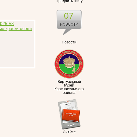
Продлить книгу
07
Новости
Виртуальный
музей
Красносельского
района
ЛитРес