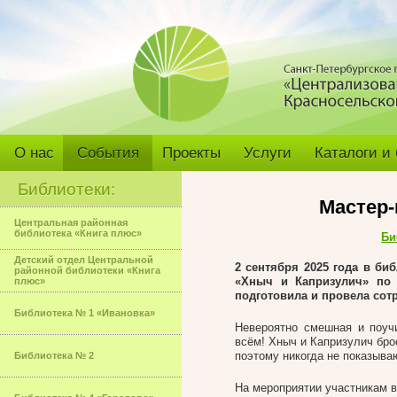
О нас
События
Проекты
Услуги
Каталоги и
Библиотеки:
Мастер-
Центральная районная
библиотека «Книга плюс»
Би
Детский отдел Центральной
2 сентября 2025 года в
биб
районной библиотеки «Книга
«Хныч и Капризулич» по 
плюс»
подготовила и провела сот
Библиотека № 1 «Ивановка»
Невероятно смешная и поуч
всём! Хныч и Капризулич бро
поэтому никогда не показыва
Библиотека № 2
На мероприятии участникам в