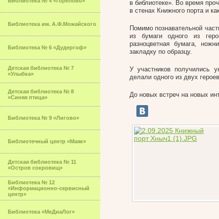
Библиотека № 4 «Горелово»
в библиотеке». Во время проч
в стенах Книжного порта и ка
Библиотека им. А.Ф.Можайского
Помимо познавательной части
из бумаги одного из гер
разноцветная бумага, нож
Библиотека № 6 «Дудергоф»
закладку по образцу.
Детская библиотека № 7
У участников получились у
«Улыбка»
делали одного из двух героев
Детская библиотека № 8
До новых встреч на новых ин
«Синяя птица»
Библиотека № 9 «Лигово»
Библиотечный центр «Маяк»
Детская библиотека № 11
«Остров сокровищ»
Библиотека № 12
«Информационно-сервисный
центр»
Библиотека «МеДиаЛог»