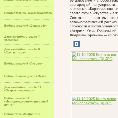
ее дарование и способствов
Библиотека № 4 «Горелово»
всенародной популярности,
в фильме «Карнавальная но
своего пути в искусстве и в ж
Библиотека им. А.Ф.Можайского
Спектакль — это был не 
автобиографический рассказ.
Библиотека № 6 «Дудергоф»
сложности и противоречивости
«Актрисе Юлии Горшениной 
Людмилы Гурченко» — из отз
Детская библиотека № 7
«Улыбка»
Детская библиотека № 8
«Синяя птица»
Библиотека № 9 «Лигово»
Библиотечный центр «Маяк»
Детская библиотека № 11
«Остров сокровищ»
Библиотека № 12
«Информационно-сервисный
центр»
Библиотека «МеДиаЛог»