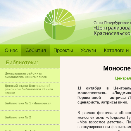
О нас
События
Проекты
Услуги
Каталоги и
Библиотеки:
Моноспе
Центральная районная
библиотека «Книга плюс»
Централ
Детский отдел Центральной
11 октября в Централь
районной библиотеки «Книга
моноспектакль «Людм
плюс»
Горшениной — актрисы ЛО
сценариста, актрисы кино.
Библиотека № 1 «Ивановка»
В рамках фестиваля «Книжн
моноспектакль «Людмила Гу
Библиотека № 2
«Мое взрослое детство». По
в оккупированном фашистами