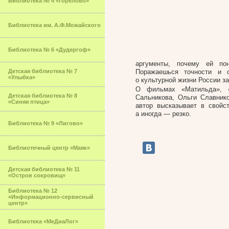
Библиотека № 4 «Горелово»
Библиотека им. А.Ф.Можайского
Библиотека № 6 «Дудергоф»
аргументы, почему ей по
Детская библиотека № 7
Поражаешься точности и о
«Улыбка»
о культурной жизни России за
О фильмах «Матильда», «
Детская библиотека № 8
Сальникова, Ольги Славнико
«Синяя птица»
автор высказывает в свойс
а иногда — резко.
Библиотека № 9 «Лигово»
Библиотечный центр «Маяк»
Детская библиотека № 11
«Остров сокровищ»
Библиотека № 12
«Информационно-сервисный
центр»
Библиотека «МеДиаЛог»