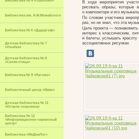
Библиотека № 4 «Горелово»
В ходе мероприятия участ
рисовать образы, которые 
о композиторе и его музыкал
Библиотека им. А.Ф.Можайского
По словам участника меропр
раз, но не знал, что эта музы
Цель проекта — познакомить 
Библиотека № 6 «Дудергоф»
интерес к классическим, ли
и балеты, услышать красоту 
ассоциативных рисунках.
Детская библиотека № 7
«Улыбка»
Детская библиотека № 8
«Синяя птица»
Библиотека № 9 «Лигово»
Библиотечный центр «Маяк»
Детская библиотека № 11
«Остров сокровищ»
Библиотека № 12
«Информационно-сервисный
центр»
Библиотека «МеДиаЛог»