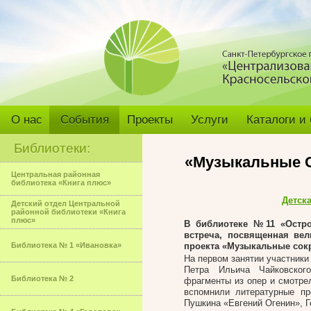
О нас
События
Проекты
Услуги
Каталоги и
Библиотеки:
«Музыкальные С
Центральная районная
библиотека «Книга плюс»
Детск
Детский отдел Центральной
районной библиотеки «Книга
плюс»
В библиотеке №11 «Остров
встреча, посвященная ве
Библиотека № 1 «Ивановка»
проекта «Музыкальные сок
На первом занятии участник
Петра Ильича Чайковског
Библиотека № 2
фрагменты из опер и смотре
вспомнили литературные п
Пушкина «Евгений Огенин», 