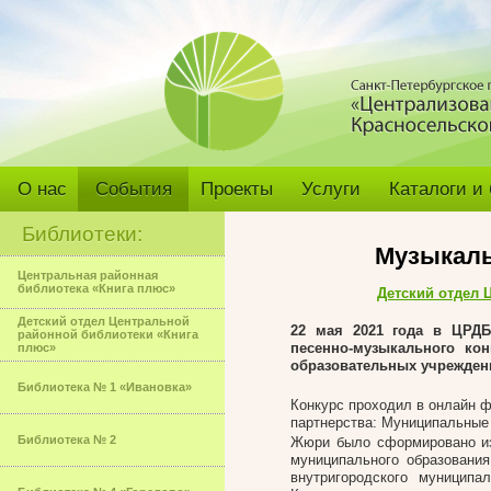
О нас
События
Проекты
Услуги
Каталоги и
Библиотеки:
Музыкаль
Центральная районная
библиотека «Книга плюс»
Детский отдел 
Детский отдел Центральной
22 мая 2021 года в ЦРДБ
районной библиотеки «Книга
песенно-музыкального ко
плюс»
образовательных учреждени
Библиотека № 1 «Ивановка»
Конкурс проходил в онлайн ф
партнерства: Муниципал
Библиотека № 2
Жюри было сформировано из 
муниципального образования
внутригородского муниципа