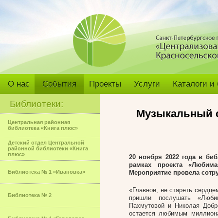
О нас
События
Проекты
Услуги
Каталоги и
Библиотеки:
Музыкальный с
Центральная районная
библиотека «Книга плюс»
Детский отдел Центральной
районной библиотеки «Книга
плюс»
20 ноября 2022 года в би
рамках проекта «Любимая
Библиотека № 1 «Ивановка»
Мероприятие провела сотру
«Главное, не стареть сердцем
Библиотека № 2
пришли послушать «Люби
Пахмутовой и Николая Добр
остается любимым миллиона