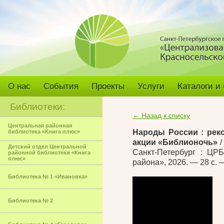
О нас
События
Проекты
Услуги
Каталоги и
Библиотеки:
← Назад к списку
Центральная районная
Народы России : рек
библиотека «Книга плюс»
акции «Библионочь»
/
Детский отдел Центральной
Санкт-Петербург : ЦР
районной библиотеки «Книга
плюс»
района», 2026. — 28 с. 
Библиотека № 1 «Ивановка»
Библиотека № 2