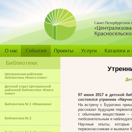
О нас
События
Проекты
Услуги
Каталоги и
Библиотеки:
Утренн
Центральная районная
библиотека «Книга плюс»
Дет
Детский отдел Центральной
районной библиотеки «Книга
плюс»
07 июня 2017
в детской биб
состоялся утренник «Научн
Библиотека № 1 «Ивановка»
На встречу с Буратино приш
рассказал будущим первокла
с обычными веществами – с
Библиотека № 2
любознательным и наблюдат
Научные опыты, которые 
первоклассникам и вызвали б