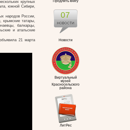
Продлить книгу
нескольких крупных
ала, южной Сибири,
07
ых народов России,
, крымские татары,
ачаевцы, балкарцы,
льские и атальские
объявила 21 марта
Новости
Виртуальный
музей
Красносельского
района
ЛитРес