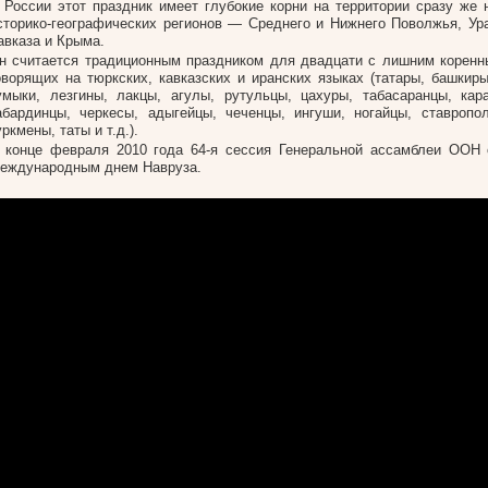
 России этот праздник имеет глубокие корни на территории сразу же 
сторико-географических регионов — Среднего и Нижнего Поволжья, Ур
авказа и Крыма.
н считается традиционным праздником для двадцати с лишним коренн
оворящих на тюркских, кавказских и иранских языках (татары, башкиры
умыки, лезгины, лакцы, агулы, рутульцы, цахуры, табасаранцы, кар
абардинцы, черкесы, адыгейцы, чеченцы, ингуши, ногайцы, ставропо
уркмены, таты и т.д.).
 конце февраля 2010 года 64-я сессия Генеральной ассамблеи ООН 
еждународным днем Навруза.