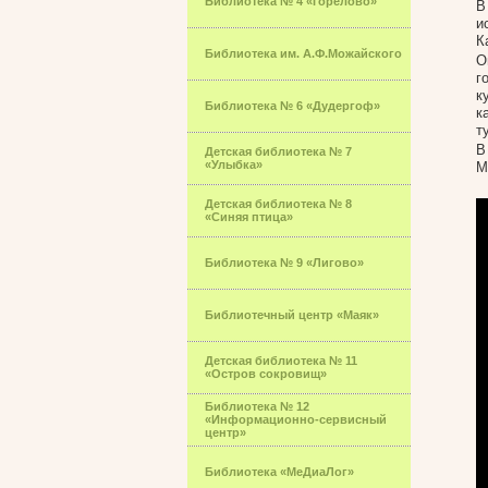
Библиотека № 4 «Горелово»
В
и
К
Библиотека им. А.Ф.Можайского
О
г
к
Библиотека № 6 «Дудергоф»
к
т
В
Детская библиотека № 7
«Улыбка»
М
Детская библиотека № 8
«Синяя птица»
Библиотека № 9 «Лигово»
Библиотечный центр «Маяк»
Детская библиотека № 11
«Остров сокровищ»
Библиотека № 12
«Информационно-сервисный
центр»
Библиотека «МеДиаЛог»