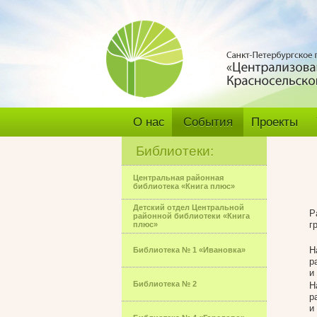
О нас
События
Проекты
Библиотеки:
Центральная районная
библиотека «Книга плюс»
Детский отдел Центральной
Р
районной библиотеки «Книга
г
плюс»
Н
Библиотека № 1 «Ивановка»
р
и
Библиотека № 2
Н
р
и