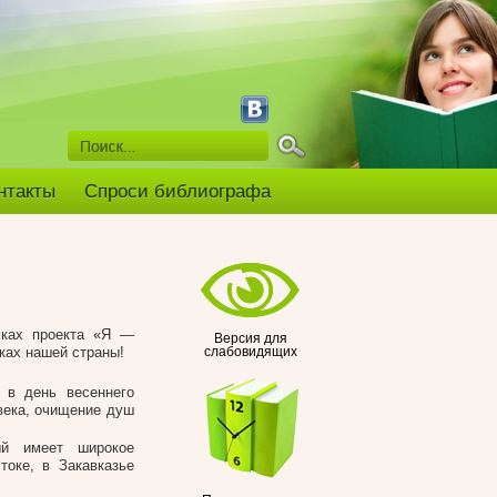
нтакты
Спроси библиографа
мках проекта «Я —
Версия для
ках нашей страны!
слабовидящих
 в день весеннего
века, очищение душ
ый имеет широкое
токе, в Закавказье