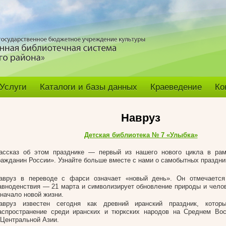
Услуги
Каталоги и базы данных
Краеведение
Ко
Навруз
Детская библиотека № 7 «Улыбка»
ассказ об этом празднике — первый из нашего нового цикла в ра
ражданин России». Узнайте больше вместе с нами о самобытных праздни
авруз в переводе с фарси означает «новый день». Он отмечается
авноденствия — 21 марта и символизирует обновление природы и чело
 начало новой жизни.
авруз известен сегодня как древний иранский праздник, котор
аспространение среди иранских и тюркских народов на Среднем Вос
 Центральной Азии.