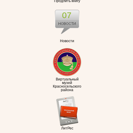
Продлить книгу
07
Новости
Виртуальный
музей
Красносельского
района
ЛитРес