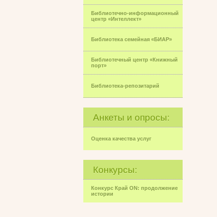
Библиотечно-информационный
центр «Интеллект»
Библиотека семейная «БИАР»
Библиотечный центр «Книжный
порт»
Библиотека-репозитарий
Анкеты и опросы:
Оценка качества услуг
Конкурсы:
Конкурс Край ON: продолжение
истории