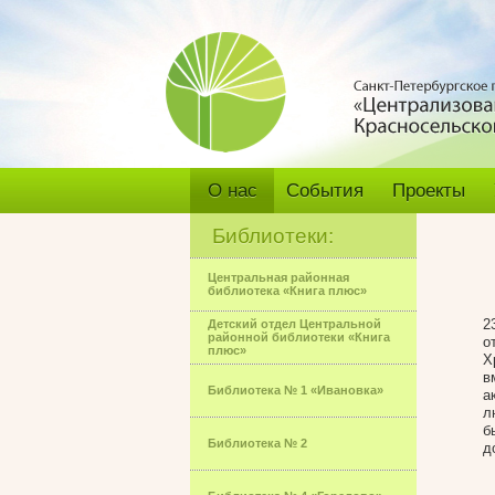
О нас
События
Проекты
Библиотеки:
Центральная районная
библиотека «Книга плюс»
2
Детский отдел Центральной
районной библиотеки «Книга
о
плюс»
Х
в
Библиотека № 1 «Ивановка»
а
л
б
Библиотека № 2
д