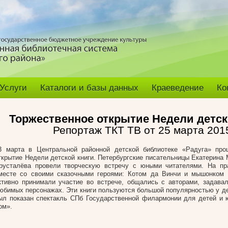
Услуги
Каталоги и базы данных
Краеведение
Ко
Торжественное открытие Недели детск
Репортаж ТКТ ТВ от 25 марта 201
3 марта в Центральной районной детской библиотеке «Радуга» про
ткрытие Недели детской книги. Петербургские писательницы Екатерина
русталёва провели творческую встречу с юными читателями. На пр
месте со своими сказочными героями: Котом да Винчи и мышонком 
ктивно принимали участие во встрече, общались с авторами, задава
юбимых персонажах. Эти книги пользуются большой популярностью у де
ыл показан спектакль СПб Государственной филармонии для детей и
ом».