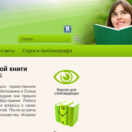
нтакты
Спроси библиографа
ой книги
5
шло торжественное
Версия для
 Матюшкина и Елена
слабовидящих
аздник они пришли
Шустриком. Ребята
ли вопросы о своих
тей. После встречи
 юношества «Кошкин