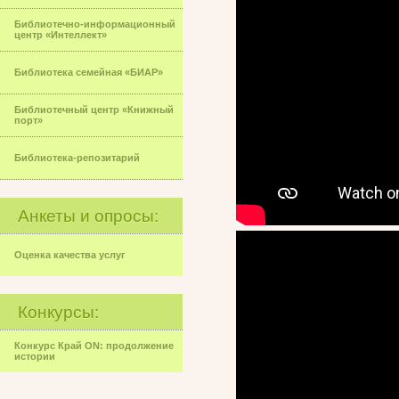
Библиотечно-информационный
центр «Интеллект»
Библиотека семейная «БИАР»
Библиотечный центр «Книжный
порт»
Библиотека-репозитарий
Анкеты и опросы:
Оценка качества услуг
Конкурсы:
Конкурс Край ON: продолжение
истории