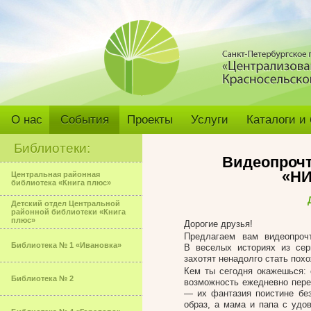
О нас
События
Проекты
Услуги
Каталоги и
Библиотеки:
Видеопрочт
«НИ
Центральная районная
библиотека «Книга плюс»
Детский отдел Центральной
районной библиотеки «Книга
плюс»
Дорогие друзья!
Предлагаем вам видеопро
Библиотека № 1 «Ивановка»
В веселых историях из сер
захотят ненадолго стать пох
Кем ты сегодня окажешься: 
Библиотека № 2
возможность ежедневно пере
— их фантазия поистине без
образ, а мама и папа с удо