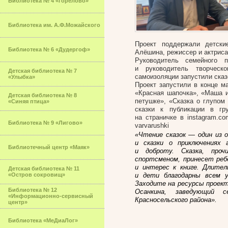
Библиотека № 4 «Горелово»
Библиотека им. А.Ф.Можайского
Проект поддержали детски
Библиотека № 6 «Дудергоф»
Алёшина, режиссер и актриса
Руководитель семейного 
и руководитель творческ
Детская библиотека № 7
самоизоляции запустили сказ
«Улыбка»
Проект запустили в конце м
«Красная шапочка», «Маша и
Детская библиотека № 8
петушке», «Сказка о глупом
«Синяя птица»
сказки к публикации в гр
на страничке в instagram.com
Библиотека № 9 «Лигово»
varvarushki
«Чтение сказок — один из 
и сказки о приключениях
Библиотечный центр «Маяк»
и доброту. Сказка, про
спортсменом, принесет реб
и интерес к книге. Длите
Детская библиотека № 11
«Остров сокровищ»
и дети благодарны всем у
Заходите на ресурсы проек
Библиотека № 12
Осанкина, заведующий 
«Информационно-сервисный
Красносельского района».
центр»
Библиотека «МеДиаЛог»