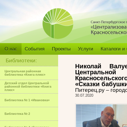
О нас
События
Проекты
Услуги
Каталоги и
Библиотеки:
Николай Валу
Центральн
Центральная районная
библиотека «Книга плюс»
Красносельског
«Сказки бабушк
Детский отдел Центральной
районной библиотеки «Книга
Питерец.ру – горо
плюс»
30.07.2020
Библиотека № 1 «Ивановка»
Библиотека № 2