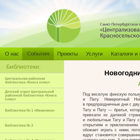
О нас
События
Проекты
Услуги
Каталоги и
Библиотеки:
Новогодни
Центральная районная
библиотека «Книга плюс»
Детский отдел Центральной
Под веселую финскую польку
районной библиотеки «Книга
и Пату. Невероятный Но
плюс»
в предпраздничные дни с двум
Тату и Пату — братья, кото
Библиотека № 1 «Ивановка»
приехали из далекой стра
и любопытные Тату и Пату с
открытиям и приключениям
Библиотека № 2
обожает играть с ними, по
вдруг становятся совершенн
устроен наш мир. А они помо