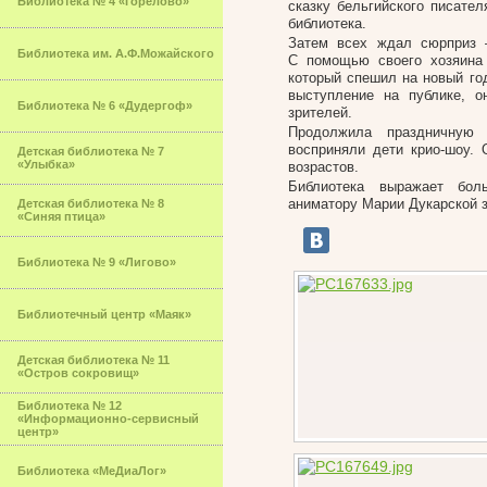
Библиотека № 4 «Горелово»
сказку бельгийского писате
библиотека.
Затем всех ждал сюрприз –
Библиотека им. А.Ф.Можайского
С помощью своего хозяина 
который спешил на новый год
выступление на публике, 
Библиотека № 6 «Дудергоф»
зрителей.
Продолжила праздничную 
восприняли дети крио-шоу.
Детская библиотека № 7
«Улыбка»
возрастов.
Библиотека выражает бол
аниматору Марии Дукарской з
Детская библиотека № 8
«Синяя птица»
Библиотека № 9 «Лигово»
Библиотечный центр «Маяк»
Детская библиотека № 11
«Остров сокровищ»
Библиотека № 12
«Информационно-сервисный
центр»
Библиотека «МеДиаЛог»