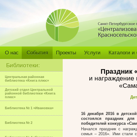
О нас
События
Проекты
Услуги
Каталоги и
Библиотеки:
Праздник 
и награждение 
Центральная районная
библиотека «Книга плюс»
«Сама
Детский отдел Центральной
районной библиотеки «Книга
Дет
плюс»
Библиотека № 1 «Ивановка»
16 декабря 2016 в детской
состоялся праздник для
Библиотека № 2
победителей конкурса «Сам
Начался праздник с награж
семья – 2016». Ими стали 