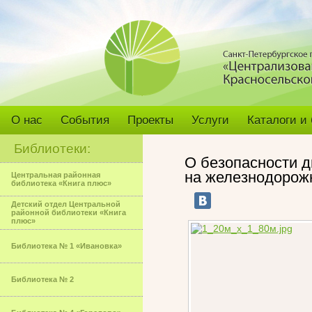
О нас
События
Проекты
Услуги
Каталоги и
Библиотеки:
О безопасности 
на железнодорож
Центральная районная
библиотека «Книга плюс»
Детский отдел Центральной
районной библиотеки «Книга
плюс»
Библиотека № 1 «Ивановка»
Библиотека № 2