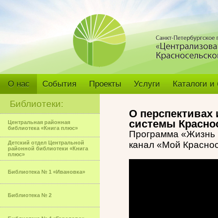
О нас
События
Проекты
Услуги
Каталоги и
Библиотеки:
О перспективах 
системы Красно
Центральная районная
библиотека «Книга плюс»
Программа «Жизнь 
Детский отдел Центральной
канал «Мой Красно
районной библиотеки «Книга
плюс»
Библиотека № 1 «Ивановка»
Библиотека № 2