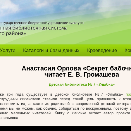
Услуги
Каталоги и базы данных
Краеведение
Ко
Анастасия Орлова «Секрет бабочк
читает Е. В. Громашева
Детская библиотека № 7 «Улыбка»
же три года существует в детской библиотеке №7 «Улыбка»
пр
отрудники библиотеки ставили перед собой цель приобщить к чтен
ознакомить их, а также их родителей с современной детской литера
ремя мы не можем, как обычно, собираться по воскресеньям, поэтому 
аших маленьких читателей. Книгу о бабочке читает автор проект
асильевна.