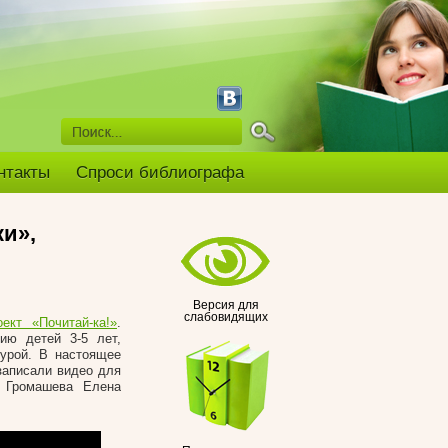
нтакты
Спроси библиографа
и»,
Версия для
слабовидящих
оект «Почитай-ка!»
.
ию детей 3-5 лет,
турой. В настоящее
записали видео для
а Громашева Елена