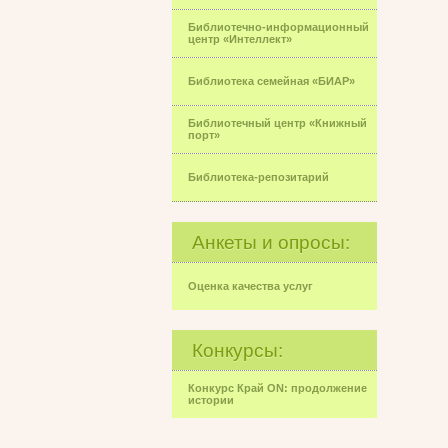
Библиотечно-информационный
центр «Интеллект»
Библиотека семейная «БИАР»
Библиотечный центр «Книжный
порт»
Библиотека-репозитарий
Анкеты и опросы:
Оценка качества услуг
Конкурсы:
Конкурс Край ON: продолжение
истории