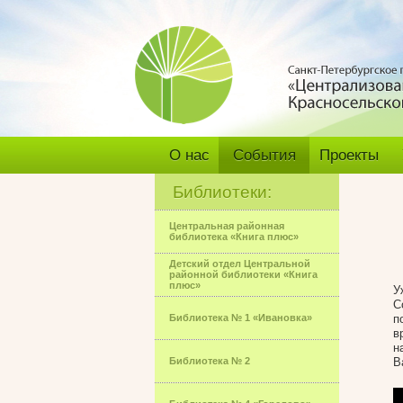
О нас
События
Проекты
Библиотеки:
Центральная районная
библиотека «Книга плюс»
Детский отдел Центральной
районной библиотеки «Книга
плюс»
У
С
Библиотека № 1 «Ивановка»
п
в
н
Библиотека № 2
В