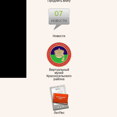
Продлить книгу
07
Новости
Виртуальный
музей
Красносельского
района
ЛитРес