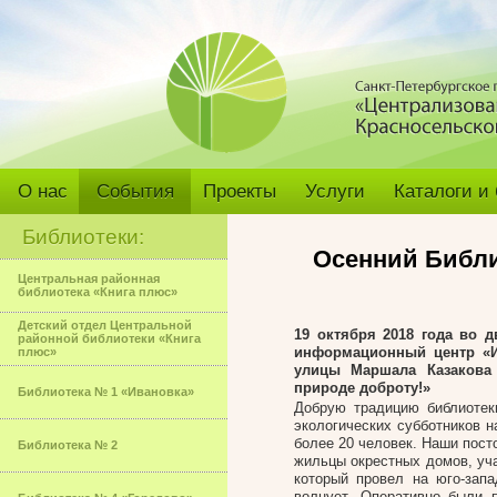
О нас
События
Проекты
Услуги
Каталоги и
Библиотеки:
Осенний Библи
Центральная районная
библиотека «Книга плюс»
Детский отдел Центральной
19 октября 2018 года
во дв
районной библиотеки «Книга
информационный центр «И
плюс»
улицы Маршала Казакова 
природе доброту!»
Библиотека № 1 «Ивановка»
Добрую традицию библиотек
экологических субботников н
более 20 человек. Наши пос
Библиотека № 2
жильцы окрестных домов, уч
который провел на юго-запа
волнует. Оперативно были 