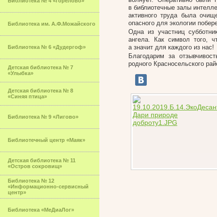
Библиотека № 4 «Горелово»
в библиотечные залы интелле
активного труда была очищ
опасного для экологии побер
Библиотека им. А.Ф.Можайского
Одна из участниц субботни
ангела. Как символ того, 
а значит для каждого из нас!
Библиотека № 6 «Дудергоф»
Благодарим за отзывчивост
родного Красносельского рай
Детская библиотека № 7
«Улыбка»
Детская библиотека № 8
«Синяя птица»
Библиотека № 9 «Лигово»
Библиотечный центр «Маяк»
Детская библиотека № 11
«Остров сокровищ»
Библиотека № 12
«Информационно-сервисный
центр»
Библиотека «МеДиаЛог»