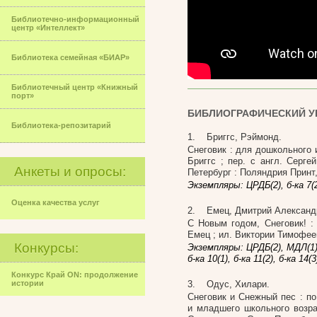
Библиотечно-информационный
центр «Интеллект»
Библиотека семейная «БИАР»
Библиотечный центр «Книжный
порт»
БИБЛИОГРАФИЧЕСКИЙ УК
Библиотека-репозитарий
1. Бриггс, Рэймонд.
Снеговик : для дошкольного 
Бриггс ; пер. с англ. Серге
Анкеты и опросы:
Петербург : Поляндрия Принт, 
Экземпляры: ЦРДБ(2), б-ка 7(2),
Оценка качества услуг
2. Емец, Дмитрий Александ
С Новым годом, Снеговик! :
Емец ; ил. Виктории Тимофеев
Конкурсы:
Экземпляры: ЦРДБ(2), МДЛ(1), б-к
б-ка 10(1), б-ка 11(2), б-ка 14(3
Конкурс Край ON: продолжение
истории
3. Одус, Хилари.
Снеговик и Снежный пес : по
и младшего школьного возра