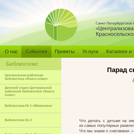
О нас
События
Проекты
Услуги
Каталоги и
Библиотеки:
Парад с
Центральная районная
библиотека «Книга плюс»
Детский отдел Центральной
районной библиотеки «Книга
плюс»
Библиотека № 1 «Ивановка»
Библиотека № 2
Что делать с детьми на зи
из самых популярных развлеч
Что мы знаем о снеговиках —