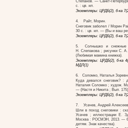
Степанов. — Санкт-Петербург
с. : цв. ил.
Экземпляры: ЦРДБ(2), б-ка 7(2),
4. Райт, Морин.
Снеговик заболел / Морин Рай
30 с. : цв. ил. — (Вы и ваш р
Экземпляры: ЦРДБ(2), б-ка 7(2),
5. Солнышко и снежные ч
Н. Слепакова ; рисунки С. А.
(Любимая мамина книжка).
Экземпляры: ЦРДБ(2), б-ка 4(1),
МДЛ(1)
6. Соломко, Наталья Зоревн
Куда девался снеговик? : 
Наталия Соломко ; худож. Мар
— (Настя и Никита ; Вып. 175
Экземпляры: ЦРДБ(2), б-ка 7(2),
7. Усачев, Андрей Алексее
Шли в поход снеговики : ск
Усачев ; иллюстрации Е. З
Москва : РОСМЭН, 2013. — 6
детям. Знак качества).