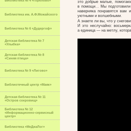
Библиотека № 4 «Горелово»
это добрые малые, помогаю
в помощи… Мы подготовили д
наверняка понравятся вам 
Библиотека им. А.Ф.Можайского
уютными и волшебными.
А знаете ли вы, что у снегов
И это неслучайно: восьмерк
Библиотека № 6 «Дудергоф»
а единица — на метлу, котора
Детская библиотека № 7
«Улыбка»
Детская библиотека № 8
«Синяя птица»
Библиотека № 9 «Лигово»
Библиотечный центр «Маяк»
Детская библиотека № 11
«Остров сокровищ»
Библиотека № 12
«Информационно-сервисный
центр»
Библиотека «МеДиаЛог»