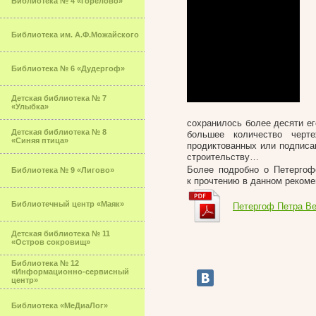
Библиотека № 4 «Горелово»
Библиотека им. А.Ф.Можайского
Библиотека № 6 «Дудергоф»
Детская библиотека № 7
«Улыбка»
сохранилось более десяти ег
Детская библиотека № 8
большее количество черт
«Синяя птица»
продиктованных или подписа
строительству…
Более подробно о Петергоф
Библиотека № 9 «Лигово»
к прочтению в данном рекоме
Библиотечный центр «Маяк»
Петергоф Петра Ве
Детская библиотека № 11
«Остров сокровищ»
Библиотека № 12
«Информационно-сервисный
центр»
Библиотека «МеДиаЛог»