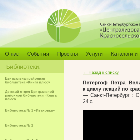
О нас
События
Проекты
Услуги
Каталоги и
Библиотеки:
← Назад к списку
Центральная районная
Петергоф Петра Вел
библиотека «Книга плюс»
к циклу лекций по кр
Детский отдел Центральной
— Санкт-Петербург : 
районной библиотеки «Книга
плюс»
24 с.
Библиотека № 1 «Ивановка»
Библиотека № 2