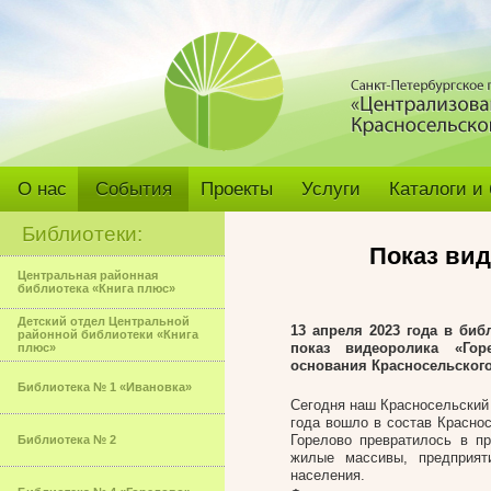
О нас
События
Проекты
Услуги
Каталоги и
Библиотеки:
Показ вид
Центральная районная
библиотека «Книга плюс»
Детский отдел Центральной
13 апреля 2023 года в биб
районной библиотеки «Книга
показ видеоролика «Гор
плюс»
основания Красносельского
Библиотека № 1 «Ивановка»
Сегодня наш Красносельский 
года вошло в состав Краснос
Горелово превратилось в п
Библиотека № 2
жилые массивы, предприят
населения.