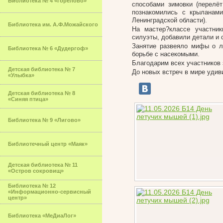
Библиотека № 4 «Горелово»
способами зимовки (перелёт
познакомились с крыланам
Ленинградской области).
Библиотека им. А.Ф.Можайского
На мастер?классе участни
силуэты, добавили детали и
Занятие развеяло мифы о л
Библиотека № 6 «Дудергоф»
борьбе с насекомыми.
Благодарим всех участников 
Детская библиотека № 7
До новых встреч в мире удив
«Улыбка»
Детская библиотека № 8
«Синяя птица»
Библиотека № 9 «Лигово»
Библиотечный центр «Маяк»
Детская библиотека № 11
«Остров сокровищ»
Библиотека № 12
«Информационно-сервисный
центр»
Библиотека «МеДиаЛог»