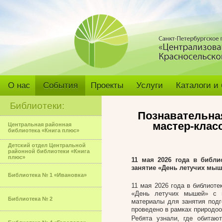
О нас
События
Проекты
Услуги
Каталоги и
Библиотеки:
Познавательна
мастер-клас
Центральная районная
библиотека «Книга плюс»
Детский отдел Центральной
районной библиотеки «Книга
плюс»
11 мая 2026 года в библ
занятие «День летучих мы
Библиотека № 1 «Ивановка»
11 мая 2026 года в библиот
«День летучих мышей» с 
Библиотека № 2
материалы для занятия подг
проведено в рамках природоо
Ребята узнали, где обитаю