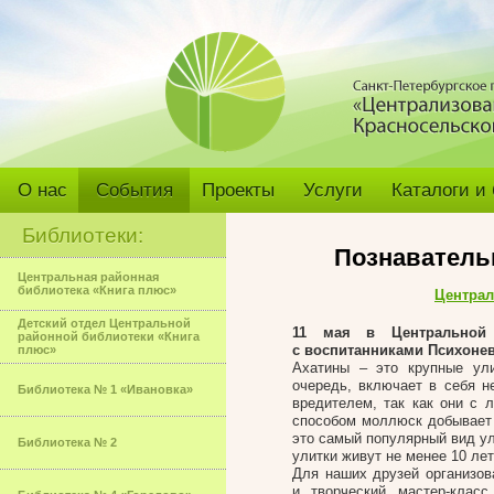
О нас
События
Проекты
Услуги
Каталоги и
Библиотеки:
Познавательн
Центральная районная
библиотека «Книга плюс»
Централ
Детский отдел Центральной
11 мая в Центральной 
районной библиотеки «Книга
с воспитанниками Психонев
плюс»
Ахатины – это крупные ули
очередь, включает в себя н
Библиотека № 1 «Ивановка»
вредителем, так как они с 
способом моллюск добывает 
это самый популярный вид у
Библиотека № 2
улитки живут не менее 10 ле
Для наших друзей организов
и творческий мастер-клас