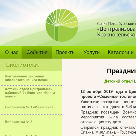
О нас
События
Проекты
Услуги
Каталоги и
Библиотеки:
Праздник
Центральная районная
библиотека «Книга плюс»
Детский отдел 
Детский отдел Центральной
12 октября 2019
года
в Цен
районной библиотеки «Книга
проекта «Семейная гостиная
плюс»
Участники праздника – юные 
гостиная»
–
это досуг в библи
Библиотека № 1 «Ивановка»
Праздник посвящен Всеми
мероприятия была состав
отражающих эту дату.
Библиотека № 2
Открылся праздник спектак
Спайка Миллигана «Грустно-