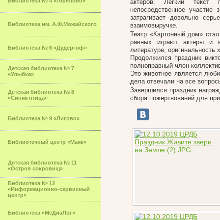
Библиотека № 4 «Горелово»
актеров. Легкий текст 
непосредственное участие 
затрагивает довольно серь
Библиотека им. А.Ф.Можайского
взаимовыручке.
Театр «Картонный дом» стал
равных играют актеры и 
Библиотека № 6 «Дудергоф»
литературе, оригинальность
Продолжился праздник викто
полноправный член коллектив
Детская библиотека № 7
Это животное является люби
«Улыбка»
дела отвечали на все вопрос
Завершился праздник награж
Детская библиотека № 8
сбора пожертвований для пр
«Синяя птица»
Библиотека № 9 «Лигово»
Библиотечный центр «Маяк»
Детская библиотека № 11
«Остров сокровищ»
Библиотека № 12
«Информационно-сервисный
центр»
Библиотека «МеДиаЛог»